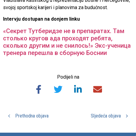
Vladislava Kasinskog u reprezentaciju Bosne i Hercegovine,
svojoj sportskoj karijeri i planovima za budućnost.
Intervju dostupan na donjem linku
«Секрет Тутберидзе не в препаратах. Там
столько кругов ада проходят ребята,
сколько другим и не снилось!» Экс-ученица
тренера перешла в сборную Боснии
Podijeli na
Prethodna objava
Sljedeća objava