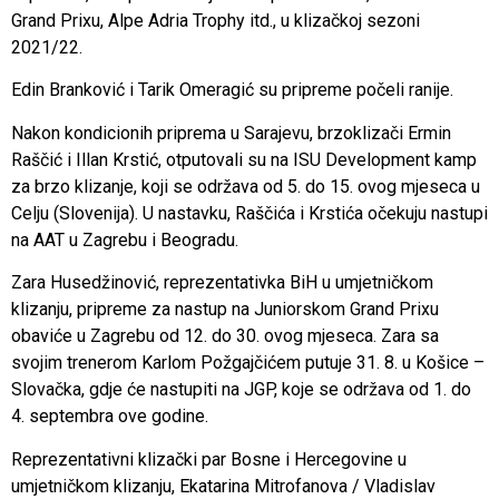
Grand Prixu, Alpe Adria Trophy itd., u klizačkoj sezoni
2021/22.
Edin Branković i Tarik Omeragić su pripreme počeli ranije.
Nakon kondicionih priprema u Sarajevu, brzoklizači Ermin
Raščić i Illan Krstić, otputovali su na ISU Development kamp
za brzo klizanje, koji se održava od 5. do 15. ovog mjeseca u
Celju (Slovenija). U nastavku, Raščića i Krstića očekuju nastupi
na AAT u Zagrebu i Beogradu.
Zara Husedžinović, reprezentativka BiH u umjetničkom
klizanju, pripreme za nastup na Juniorskom Grand Prixu
obaviće u Zagrebu od 12. do 30. ovog mjeseca. Zara sa
svojim trenerom Karlom Požgajčićem putuje 31. 8. u Košice –
Slovačka, gdje će nastupiti na JGP, koje se održava od 1. do
4. septembra ove godine.
Reprezentativni klizački par Bosne i Hercegovine u
umjetničkom klizanju, Ekatarina Mitrofanova / Vladislav