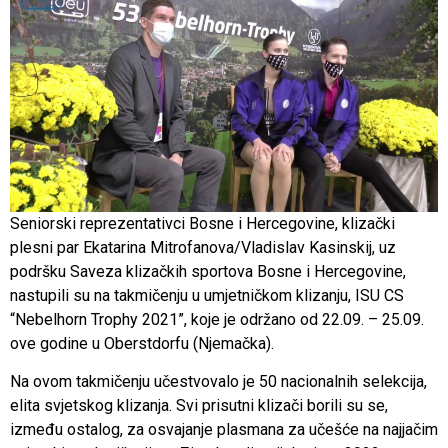
Seniorski reprezentativci Bosne i Hercegovine, klizački
plesni par Ekatarina Mitrofanova/Vladislav Kasinskij, uz
podršku Saveza klizačkih sportova Bosne i Hercegovine,
nastupili su na takmičenju u umjetničkom klizanju, ISU CS
“Nebelhorn Trophy 2021”, koje je održano od 22.09. – 25.09.
ove godine u Oberstdorfu (Njemačka).
Na ovom takmičenju učestvovalo je 50 nacionalnih selekcija,
elita svjetskog klizanja. Svi prisutni klizači borili su se,
između ostalog, za osvajanje plasmana za učešće na najjačim