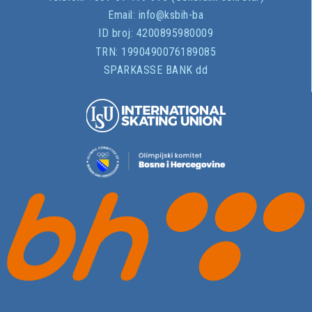
Email:
info@ksbih-ba
ID broj:
4200895980009
TRN:
1990490076189085
SPARKASSE BANK dd