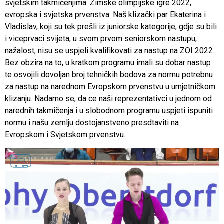
svjetskim takmičenjima: Zimske olimpijske igre 2022,
evropska i svjetska prvenstva. Naš klizački par Ekaterina i
Vladislav, koji su tek prešli iz juniorske kategorije, gdje su bili
i viceprvaci svijeta, u svom prvom seniorskom nastupu,
nažalost, nisu se uspjeli kvalifikovati za nastup na ZOI 2022.
Bez obzira na to, u kratkom programu imali su dobar nastup
te osvojili dovoljan broj tehničkih bodova za normu potrebnu
za nastup na narednom Evropskom prvenstvu u umjetničkom
klizanju. Nadamo se, da ce naši reprezentativci u jednom od
narednih takmičenja i u slobodnom programu uspjeti ispuniti
normu i našu zemlju dostojanstveno presdtaviti na
Evropskom i Svjetskom prvenstvu.