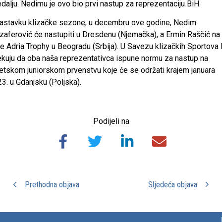
alju. Nedimu je ovo bio prvi nastup za reprezentaciju BiH.
astavku klizačke sezone, u decembru ove godine, Nedim
aferović će nastupiti u Dresdenu (Njemačka), a Ermin Raščić na
e Adria Trophy u Beogradu (Srbija). U Savezu klizačkih Sportova
kuju da oba naša reprezentativca ispune normu za nastup na
etskom juniorskom prvenstvu koje će se održati krajem januara
3. u Gdanjsku (Poljska).
Podijeli na
Prethodna objava
Sljedeća objava