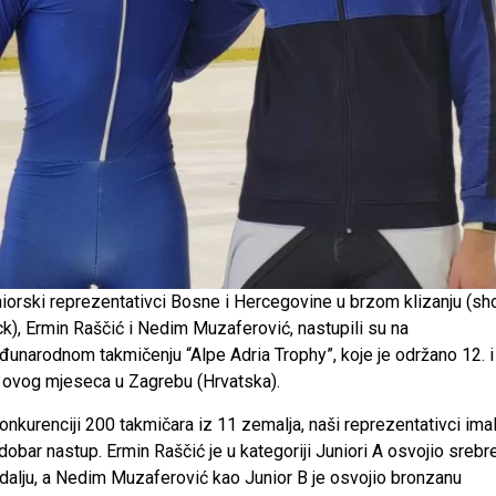
iorski reprezentativci Bosne i Hercegovine u brzom klizanju (sho
ck), Ermin Raščić i Nedim Muzaferović, nastupili su na
unarodnom takmičenju “Alpe Adria Trophy”, koje je održano 12. i
 ovog mjeseca u Zagrebu (Hrvatska).
onkurenciji 200 takmičara iz 11 zemalja, naši reprezentativci imal
dobar nastup. Ermin Raščić je u kategoriji Juniori A osvojio srebr
alju, a Nedim Muzaferović kao Junior B je osvojio bronzanu