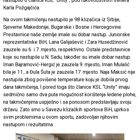
nastupilo 6 članica KSL “Unity”, pod rukovodstvom trenera
Karla Požgajčića.
Na ovom takmičenju nastupilo je 98 klizačica iz Srbije,
Sjeverne Makedonije, Bugarske i Bosne i Hercegovine.
Prestavnice naše zemlje imale su dobar nastup. Juniorske
reprezentativke BiH, Lana Galijašević i Zara Husedžinović
zauzele su 6. i 7. mjesto, respektivno. Ostale predstavnice
koje su nastupile u N. Sadu, također su imale dobar nastup.
Iman Bajramović-Hergić je zauzela 9. mjesto, Iman Mulalić
bila je 11., a Đula Šuta je zauzela 17. mjesto. Naja Maksić nije
nastupila zbog povišene temperature koju je dobila prvog
dana takmičenja, I pored toga što članice KSL “Unity” imaju
sedmično samo dva puta mogućnost korištenja ledene plohe,
na takmičenjima uspješno i sa ponosom predstavljaju svoju
državu. Zato smo u Savezu klizačkih sportova BiH, uprkos
svim problemima u ovom sportu, zadovoljan njihovim
nastupom i rezultatima.