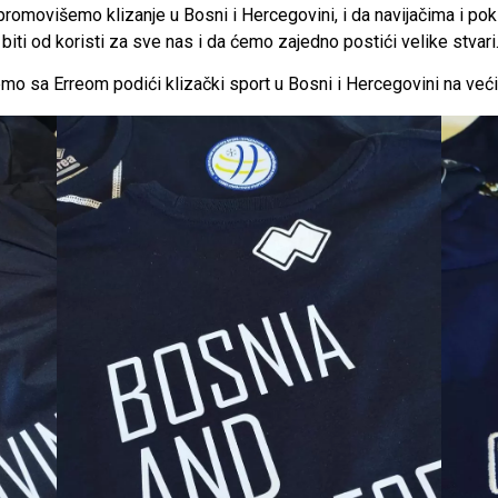
omovišemo klizanje u Bosni i Hercegovini, i da navijačima i pokl
iti od koristi za sve nas i da ćemo zajedno postići velike stvari
mo sa Erreom podići klizački sport u Bosni i Hercegovini na veći