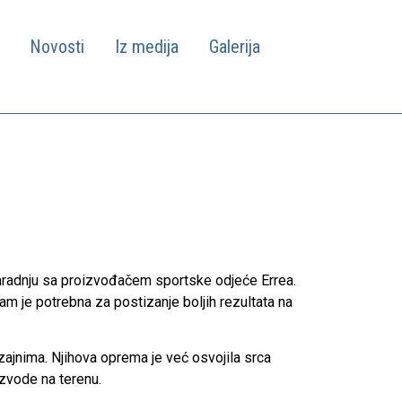
Novosti
Iz medija
Galerija
adnju sa proizvođačem sportske odjeće Errea.
am je potrebna za postizanje boljih rezultata na
dizajnima. Njihova oprema je već osvojila srca
izvode na terenu.