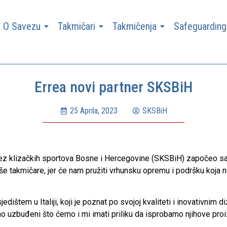
O Savezu
Takmičari
Takmičenja
Safeguarding
Errea novi partner SKSBiH
25 Aprila, 2023
SKSBiH
 klizačkih sportova Bosne i Hercegovine (SKSBiH) započeo sar
še takmičare, jer će nam pružiti vrhunsku opremu i podršku koja n
dištem u Italiji, koji je poznat po svojoj kvaliteti i inovativnim 
no uzbuđeni što ćemo i mi imati priliku da isprobamo njihove pro