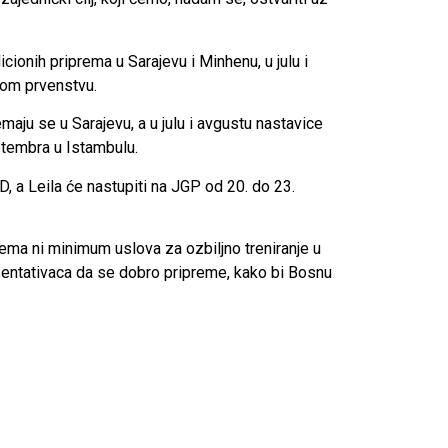
ionih priprema u Sarajevu i Minhenu, u julu i
kom prvenstvu.
aju se u Sarajevu, a u julu i avgustu nastavice
eptembra u Istambulu.
, a Leila će nastupiti na JGP od 20. do 23.
ema ni minimum uslova za ozbiljno treniranje u
zentativaca da se dobro pripreme, kako bi Bosnu