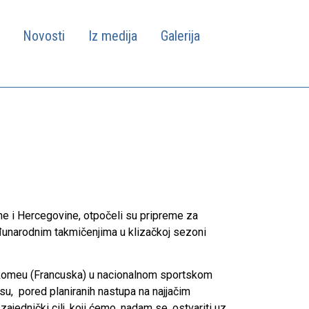
Novosti
Iz medija
Galerija
e i Hercegovine, otpočeli su pripreme za
đunarodnim takmičenjima u klizačkoj sezoni
t Romeu (Francuska) u nacionalnom sportskom
su, pored planiranih nastupa na najjačim
ajednički cilj, koji ćemo, nadam se, ostvariti uz