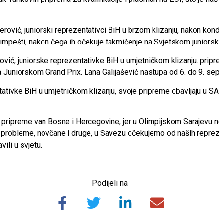
ović, juniorski reprezentativci BiH u brzom klizanju, nakon kondic
dimpešti, nakon čega ih očekuje takmičenje na Svjetskom juniors
vić, juniorske reprezentativke BiH u umjetničkom klizanju, priprem
 na Juniorskom Grand Prix. Lana Galijašević nastupa od 6. do 9. s
tativke BiH u umjetničkom klizanju, svoje pripreme obavljaju u SAD
a pripreme van Bosne i Hercegovine, jer u Olimpijskom Sarajevu n
e probleme, novčane i druge, u Savezu očekujemo od naših repre
ili u svjetu.
Podijeli na