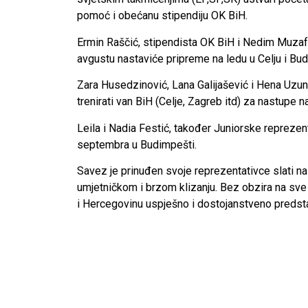
pomoć i obećanu stipendiju OK BiH.
Ermin Raščić, stipendista OK BiH i Nedim Muzafer
avgustu nastaviće pripreme na ledu u Celju i Bu
Zara Husedzinović, Lana Galijašević i Hena Uzuno
trenirati van BiH (Celje, Zagreb itd) za nastupe
Leila i Nadia Festić, također Juniorske reprezen
septembra u Budimpešti.
Savez je prinuđen svoje reprezentativce slati n
umjetničkom i brzom klizanju. Bez obzira na sv
i Hercegovinu uspješno i dostojanstveno predstav