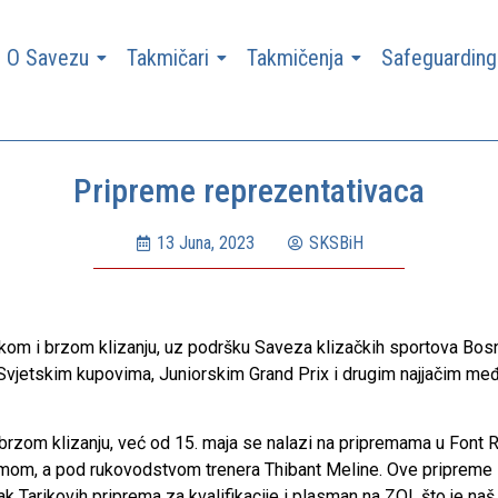
O Savezu
Takmičari
Takmičenja
Safeguarding
Pripreme reprezentativaca
13 Juna, 2023
SKSBiH
kom i brzom klizanju, uz podršku Saveza klizačkih sportova Bosn
Svjetskim kupovima, Juniorskim Grand Prix i drugim najjačim me
u brzom klizanju, već od 15. maja se nalazi na pripremama u Fon
timom, a pod rukovodstvom trenera Thibant Meline. Ove pripreme 
 Tarikovih priprema za kvalifikacije i plasman na ZOI, što je naš z