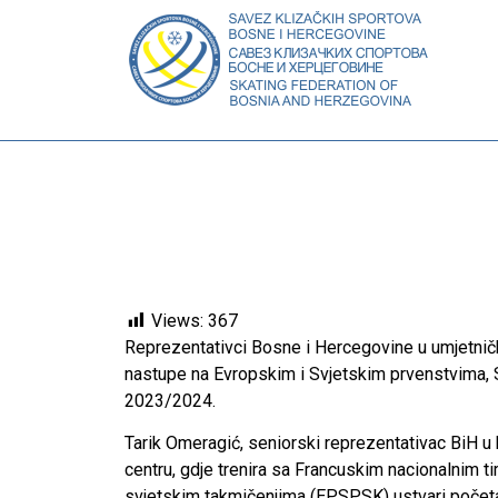
Views:
367
Reprezentativci Bosne i Hercegovine u umjetnič
nastupe na Evropskim i Svjetskim prvenstvima, 
2023/2024.
Tarik Omeragić, seniorski reprezentativac BiH 
centru, gdje trenira sa Francuskim nacionalnim 
svjetskim takmičenjima (EP,SP,SK) ustvari početak