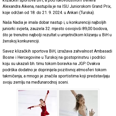
klizačkih sportova BiH, a pod rukovodstvom trenera
Alexandra Aikena, nastupila je na ISU Juniorskom Grand Prix,
koje održan od 18. do 21. 9. 2024. u Ankari (Turska).
Naša Nadia je imala dobar nastup i, u konkurenciji najboljih
juniorki svjieta, zauzela 32. mjesto osvojivši 89,00 bodova,
što je trenutno najbolji rezultat u umjetničkom klizanju u BiH u
ženskoj konkurenciji.
Savez klizačkih sportova BiH, izražava zahvalnost Ambasadi
Bosne i Hercegovine u Turskoj na gostoprinstvu i podršci
koju su ukazali bh. timu tokom boravka na JGP. Ovakva
podrška dodatno je doprinijela pozitivnoj atmosferi tokom
takmičenja, a mnogo je značila sportistima koji predstavljaju
svoju zemlju na međunarodnoj sceni.