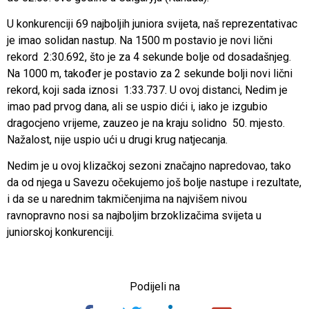
U konkurenciji 69 najboljih juniora svijeta, naš reprezentativac
je imao solidan nastup. Na 1500 m postavio je novi lični
rekord 2:30.692, što je za 4 sekunde bolje od dosadašnjeg.
Na 1000 m, također je postavio za 2 sekunde bolji novi lični
rekord, koji sada iznosi 1:33.737. U ovoj distanci, Nedim je
imao pad prvog dana, ali se uspio dići i, iako je izgubio
dragocjeno vrijeme, zauzeo je na kraju solidno 50. mjesto.
Nažalost, nije uspio ući u drugi krug natjecanja.
Nedim je u ovoj klizačkoj sezoni značajno napredovao, tako
da od njega u Savezu očekujemo još bolje nastupe i rezultate,
i da se u narednim takmičenjima na najvišem nivou
ravnopravno nosi sa najboljim brzoklizačima svijeta u
juniorskoj konkurenciji.
Podijeli na