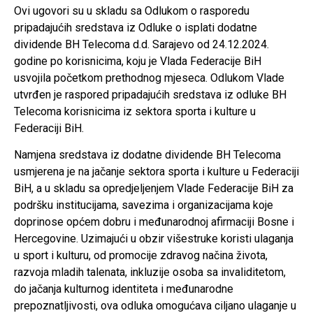
Ovi ugovori su u skladu sa Odlukom o rasporedu
pripadajućih sredstava iz Odluke o isplati dodatne
dividende BH Telecoma d.d. Sarajevo od 24.12.2024.
godine po korisnicima, koju je Vlada Federacije BiH
usvojila početkom prethodnog mjeseca. Odlukom Vlade
utvrđen je raspored pripadajućih sredstava iz odluke BH
Telecoma korisnicima iz sektora sporta i kulture u
Federaciji BiH.
Namjena sredstava iz dodatne dividende BH Telecoma
usmjerena je na jačanje sektora sporta i kulture u Federaciji
BiH, a u skladu sa opredjeljenjem Vlade Federacije BiH za
podršku institucijama, savezima i organizacijama koje
doprinose općem dobru i međunarodnoj afirmaciji Bosne i
Hercegovine. Uzimajući u obzir višestruke koristi ulaganja
u sport i kulturu, od promocije zdravog načina života,
razvoja mladih talenata, inkluzije osoba sa invaliditetom,
do jačanja kulturnog identiteta i međunarodne
prepoznatljivosti, ova odluka omogućava ciljano ulaganje u