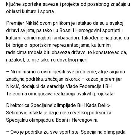
ključne sportske saveze i projekte od posebnog značaja u
oblasti kulture i sporta.
Premijer Nikšić ovom prilikom je istakao da su u svakoj
državi svijeta, pa tako i u Bosni i Hercegovini sportisti i
kulturni radnici najbolji ambasadori. Također je naglasio da
bi briga o sportskim reprezentacijama, kulturnim
radnicima trebala biti obaveza države, te konstatovao da,
nažalost, to nije tako i u dovoljnoj mjeri.
– Ni mi nismo s ovim riješili sve probleme, ali je sigurno
značajna podrška, značajan iskorak – kazao je premijer
Nikšić, dodajući da saradnja Vlade Federacije i BH
Telecoma omogućava realizaciju ovakvih projekata.
Direktorica Specijalne olimpijade BiH Kada Delić-
Selimović istakla je da je riječ o velikoj podršci za
Specijalnu olimpijadu u Bosni i Hercegovini.
– Ovo je podrška za sve sportiste. Specijalna olimpijada