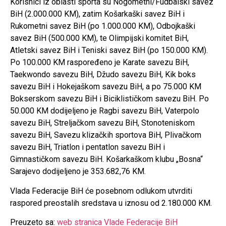
Korisnici iz oblasti sporta su Nogometni/Fudbalski savez
BiH (2.000.000 KM), zatim Košarkaški savez BiH i
Rukometni savez BiH (po 1.000.000 KM), Odbojkaški
savez BiH (500.000 KM), te Olimpijski komitet BiH,
Atletski savez BiH i Teniski savez BiH (po 150.000 KM).
Po 100.000 KM raspoređeno je Karate savezu BiH,
Taekwondo savezu BiH, Džudo savezu BiH, Kik boks
savezu BiH i Hokejaškom savezu BiH, a po 75.000 KM
Bokserskom savezu BiH i Biciklističkom savezu BiH. Po
50.000 KM dodijeljeno je Ragbi savezu BiH, Vaterpolo
savezu BiH, Streljačkom savezu BiH, Stonoteniskom
savezu BiH, Savezu klizačkih sportova BiH, Plivačkom
savezu BiH, Triatlon i pentatlon savezu BiH i
Gimnastičkom savezu BiH. Košarkaškom klubu „Bosna“
Sarajevo dodijeljeno je 353.682,76 KM.
Vlada Federacije BiH će posebnom odlukom utvrditi
raspored preostalih sredstava u iznosu od 2.180.000 KM.
Preuzeto sa:
web stranica Vlade Federacije BiH