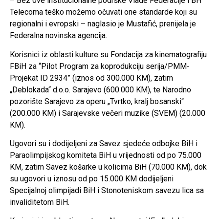
– Bez ove institucionalne podrške Vlade Federacije i BH
Telecoma teško možemo očuvati one standarde koji su
regionalni i evropski – naglasio je Mustafić, prenijela je
Federalna novinska agencija.
Korisnici iz oblasti kulture su Fondacija za kinematografiju
FBiH za “Pilot Program za koprodukciju serija/PMM-
Projekat ID 2934” (iznos od 300.000 KM), zatim
„Deblokada“ d.o.o. Sarajevo (600.000 KM), te Narodno
pozorište Sarajevo za operu „Tvrtko, kralj bosanski“
(200.000 KM) i Sarajevske večeri muzike (SVEM) (20.000
KM).
Ugovori su i dodijeljeni za Savez sjedeće odbojke BiH i
Paraolimpijskog komiteta BiH u vrijednosti od po 75.000
KM, zatim Savez košarke u kolicima BiH (70.000 KM), dok
su ugovori u iznosu od po 15.000 KM dodijeljeni
Specijalnoj olimpijadi BiH i Stonoteniskom savezu lica sa
invaliditetom BiH.