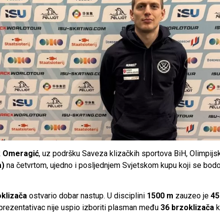
k Omeragić
, uz podršku Saveza klizačkih sportova BiH, Olimpijs
a)
na četvrtom, ujedno i posljednjem Svjetskom kupu koji se bo
oklizača
ostvario dobar nastup. U disciplini
1500 m
zauzeo je
45
eprezentativac nije uspio izboriti plasman među
36 brzoklizača
k