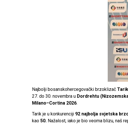
Najbolji bosanskohercegovački brzoklizač
Tari
27. do 30. novembra u
Dordrehtu (Nizozemsk
Milano–Cortina 2026
.
Tarik je u konkurenciji
92 najbolja svjetska brz
kao
50.
Nažalost, iako je bio veoma blizu, naš r