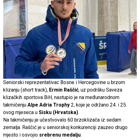
Seniorski reprezentativac Bosne i Hercegovine u brzom
klizanju (short track),
Ermin Raščić
, uz podršku Saveza
klizačkih sportova BiH, nastupio je na međunarodnom
takmičenju
Alpe Adria Trophy
2, koje je održano 24. i 25.
ovog mjeseca u
Sisku (Hrvatska)
.
Na takmičenju je učestvovalo 60 brzoklizača iz sedam
zemalja. Raščić je u seniorskoj konkurenciji zauzeo drugo
mjesto i osvojio
srebrenu medalju
.