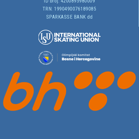
ID broj:
4200895980009
TRN:
1990490076189085
SPARKASSE BANK dd