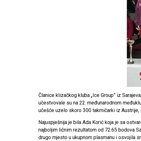
Članice klizačkog kluba „Ice Group” iz Sarajeva
učestvovale su na 22. međunarodnom međuklupsk
učešće uzelo skoro 300 takmičarki iz Austrije, 
Najuspješnija je bila Ada Korić koja je sa ostva
najboljim ličnim rezultatom od 72.65 bodova Sa
drugo mjesto u ukupnom plasmanu i osvojila sr