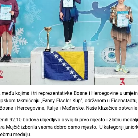
, među kojima i tri reprezentativke Bosne i Hercegovine u umjetn
om takmičenju „Fanny Elssler Kup”, održanom u Eisenstadtu, Aust
Bosne i Hercegovine, Italije i Mađarske. Naše klizačice ostvaril
renih 92.10 bodova ubjedljivo osvojila prvo mjesto i zlatnu medalju
ra Mujčić izborila veoma dobro osmo mjesto. U kategoriji junior
ebrnu medalju.