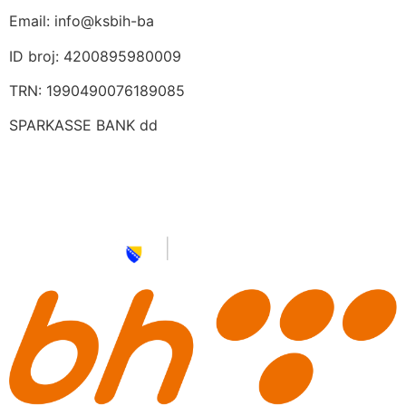
Email:
info@ksbih-ba
ID broj:
4200895980009
TRN:
1990490076189085
SPARKASSE BANK dd