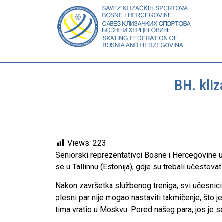
BH. kli
Views:
223
Seniorski reprezentativci Bosne i Hercegovine u 
se u Tallinnu (Estonija), gdje su trebali učestov
Nakon završetka službenog treniga, svi učesnici 
plesni par nije mogao nastaviti takmičenje, što je 
tima vratio u Moskvu. Pored našeg para, jos je s