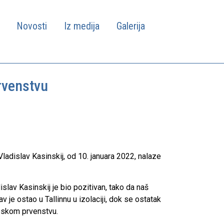
Novosti
Iz medija
Galerija
rvenstvu
ladislav Kasinskij, od 10. januara 2022, nalaze
slav Kasinskij je bio pozitivan, tako da naš
v je ostao u Tallinnu u izolaciji, dok se ostatak
opskom prvenstvu.