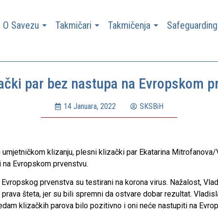
O Savezu
Takmičari
Takmičenja
Safeguarding
zački par bez nastupa na Evropskom p
14 Januara, 2022
SKSBiH
umjetničkom klizanju, plesni klizački par Ekatarina Mitrofanova/V
ati na Evropskom prvenstvu.
Evropskog prvenstva su testirani na korona virus. Nažalost, Vladi
prava šteta, jer su bili spremni da ostvare dobar rezultat. Vladisla
edam klizačkih parova bilo pozitivno i oni neće nastupiti na Evr