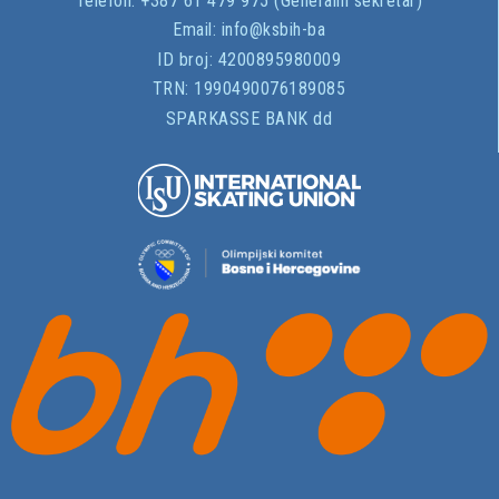
Telefon: +387 61 479 975 (Generalni sekretar)
Email:
info@ksbih-ba
ID broj:
4200895980009
TRN:
1990490076189085
SPARKASSE BANK dd