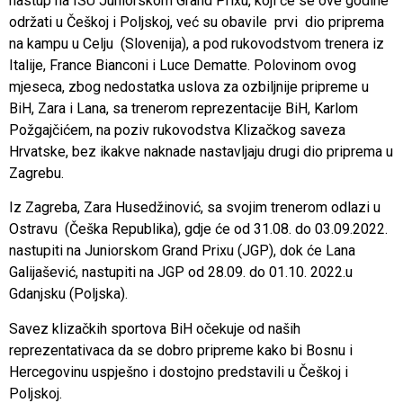
nastup na ISU Juniorskom Grand Prixu, koji će se ove godine
održati u Češkoj i Poljskoj, već su obavile prvi dio priprema
na kampu u Celju (Slovenija), a pod rukovodstvom trenera iz
Italije, France Bianconi i Luce Dematte. Polovinom ovog
mjeseca, zbog nedostatka uslova za ozbiljnije pripreme u
BiH, Zara i Lana, sa trenerom reprezentacije BiH, Karlom
Požgajčićem, na poziv rukovodstva Klizačkog saveza
Hrvatske, bez ikakve naknade nastavljaju drugi dio priprema u
Zagrebu.
Iz Zagreba, Zara Husedžinović, sa svojim trenerom odlazi u
Ostravu (Češka Republika), gdje će od 31.08. do 03.09.2022.
nastupiti na Juniorskom Grand Prixu (JGP), dok će Lana
Galijašević, nastupiti na JGP od 28.09. do 01.10. 2022.u
Gdanjsku (Poljska).
Savez klizačkih sportova BiH očekuje od naših
reprezentativaca da se dobro pripreme kako bi Bosnu i
Hercegovinu uspješno i dostojno predstavili u Češkoj i
Poljskoj.