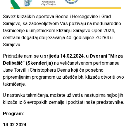
Savez klizačkih sportova Bosne i Hercegovine i Grad
Sarajevo, sa zadovoljstvom Vas pozivaju na međunarodno
takmičenje u umjetničkom klizanju Sarajevo Open 2024,
centralni događaj obilježavanja 40. godišnjice ZOI'84 u
Sarajevu.
Pridružite nam se
u srijedu 14.02.2024. u
Dvorani “Mirza
Delibašić” (Skenderija)
na veličanstvenom performansu
Jane Torvill i Christophera Deana koji će posebno
pripremljenim programom uz učešće bh. klizača otvoriti ovo
takmičenje.
U nastavku takmičenja, možete uživati u nastupima najboljih
klizača iz 6 evropskih zemalja i podržati naše predstavnike.
Program:
14.02.2024.